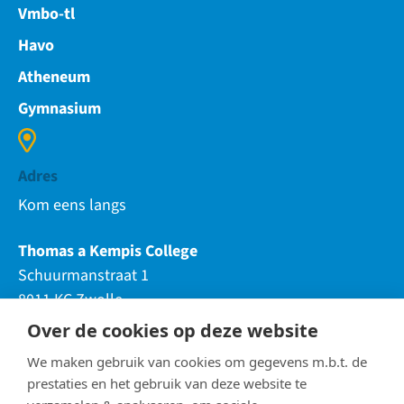
Vmbo-tl
Havo
Atheneum
Gymnasium
Adres
Kom eens langs
Thomas a Kempis College
Schuurmanstraat 1
8011 KC Zwolle
Over de cookies op deze website
Telefoon
We maken gebruik van cookies om gegevens m.b.t. de
088-850 85 0
5 (Hoofdlocatie)
prestaties en het gebruik van deze website te