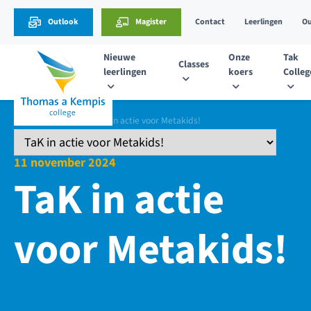
Outlook
Magister
Contact
Leerlingen
Ou
Nieuwe
Onze
Tak
Classes
leerlingen
koers
Colleg
Nieuws
TaK in actie voor Metakids!
11 november 2024
TaK in actie
voor Metakids!