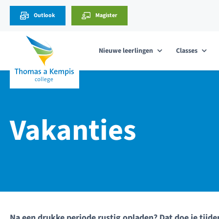
Outlook
Magister
Nieuwe leerlingen
Classes
Vakanties
Na een drukke periode rustig opladen? Dat doe je tijden