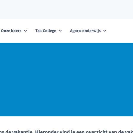
Onze koers
Tak College
Agora-onderwijs
s de vakantie. Hieronder vind je een overzicht van de vak