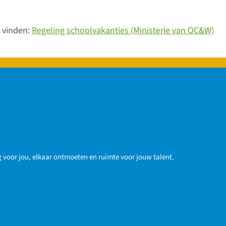
e vinden:
Regeling schoolvakanties (Ministerie van OC&W)
voor jou, elkaar ontmoeten en ruimte voor jouw talent.