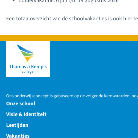
Zomervakantie: 6 juli t/m 14 augustus 2026
Een totaaloverzicht van de schoolvakanties is ook hier t
Ons onderwijsconcept is gebaseerd op de volgende kernwaarden: oog 
Onze school
Visie & Identiteit
Lestijden
Vakanties