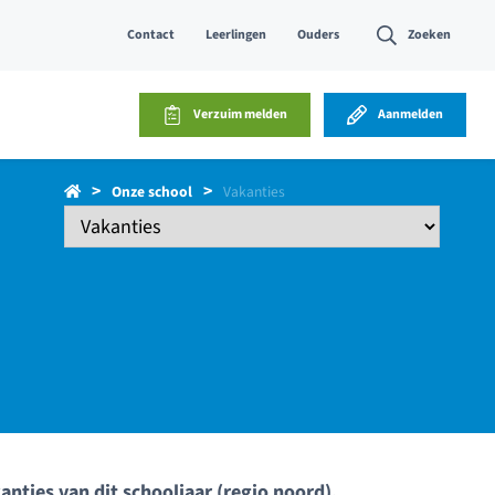
Contact
Leerlingen
Ouders
Zoeken
Verzuim melden
Aanmelden
Onze school
Vakanties
anties van dit schooljaar (regio noord).