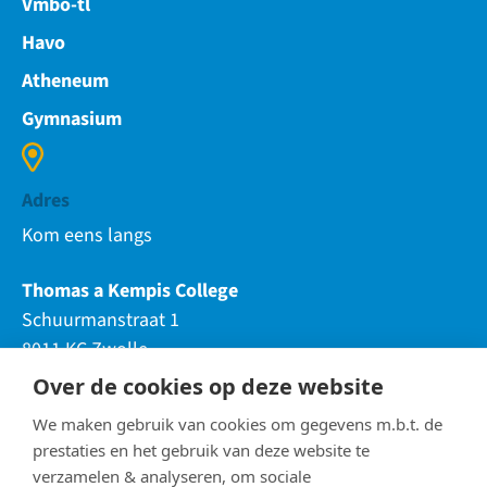
Vmbo-tl
Havo
Atheneum
Gymnasium
Adres
Kom eens langs
Thomas a Kempis College
Schuurmanstraat 1
8011 KC Zwolle
Over de cookies op deze website
Telefoon
We maken gebruik van cookies om gegevens m.b.t. de
088-850 85 0
5 (Hoofdlocatie)
prestaties en het gebruik van deze website te
verzamelen & analyseren, om sociale