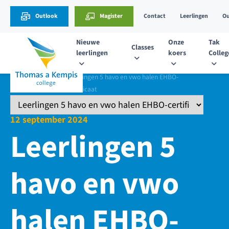
Outlook
Magister
Contact
Leerlingen
Ou
Nieuwe
Onze
Tak
Classes
leerlingen
koers
Colleg
Nieuws
Leerlingen 5 havo en vwo halen EHBO-
certificaat
12 september 2024
Leerlingen 5
havo en vwo
halen EHBO-