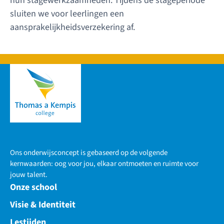
hun stagewerkzaamheden. Tijdens de stageperiode
sluiten we voor leerlingen een
aansprakelijkheidsverzekering af.
Ons onderwijsconcept is gebaseerd op de volgende
kernwaarden: oog voor jou, elkaar ontmoeten en ruimte voor
jouw talent.
Onze school
Visie & Identiteit
Lestijden