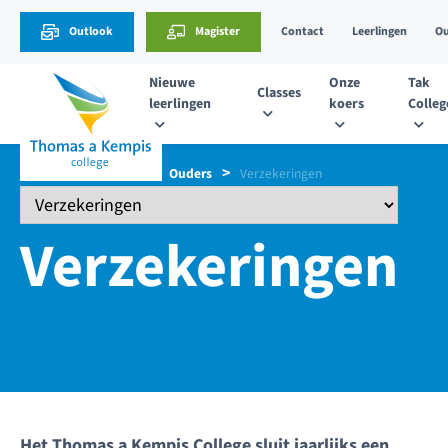
Outlook
Magister
Contact
Leerlingen
Ou
Nieuwe
Onze
Tak
Classes
leerlingen
koers
Colleg
Handige info
Ouders
Verzekeringen
Verzekeringen
Het Thomas a Kempis College sluit jaarlijks een